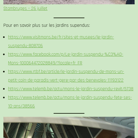
Stambruges – 26 juillet
Pour en savoir plus sur les jardins supendus:
https://www.visitmons.be/fr/sites-et-musees/le-jardin-
suspendu-808706
https://www.facebook.com/p/Le-jardin-suspendu-%C3%A0-
Mons-100064472028849/?locale=fr_FR
https://www.rtbf.be/article/le-jardin-suspendu-de-mons-un-
petit-coin-de-paradis-vert-gere-par-des-benevoles-11193122
https://www.telemb.be/actu/mons-le-jardin-suspendu-revit/5738
https://www.telemb.be/actu/mons-le-jardin-suspendu-fete-ses-
10-ans/38566