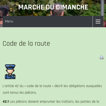
Skip
MARCHE DU DIMANCHE
to
content
Menu
Code de la route
L’article 42 du « code de la route » décrit les obligations auxquelles
sont tenus les piétons.
42.1
Les piétons doivent emprunter les trottoirs, les parties de la