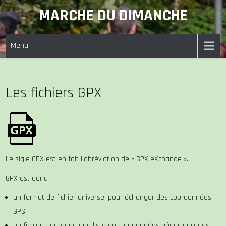
Skip
MARCHE DU DIMANCHE
to
content
Menu
Les fichiers GPX
Le sigle GPX est en fait l’abréviation de « GPX eXchange ».
GPX est donc
un format de fichier universel pour échanger des coordonnées
GPS,
un fichier contenant une liste de coordonnées géographiques