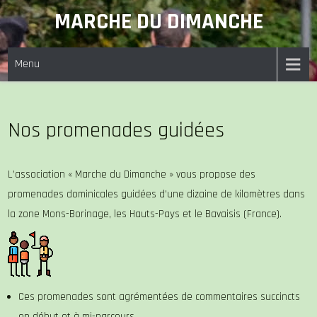
Skip
MARCHE DU DIMANCHE
to
content
Menu
Nos promenades guidées
L’association « Marche du Dimanche » vous propose des
promenades dominicales guidées d’une dizaine de kilomètres dans
la zone Mons-Borinage, les Hauts-Pays et le Bavaisis (France).
Ces promenades sont agrémentées de commentaires succincts
en début et à mi-parcours.