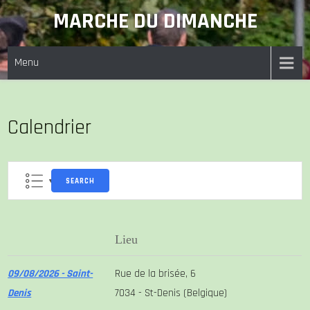
Skip
MARCHE DU DIMANCHE
to
content
Menu
Calendrier
SEARCH
Lieu
09/08/2026 - Saint-
Rue de la brisée, 6
Denis
7034 - St-Denis (Belgique)