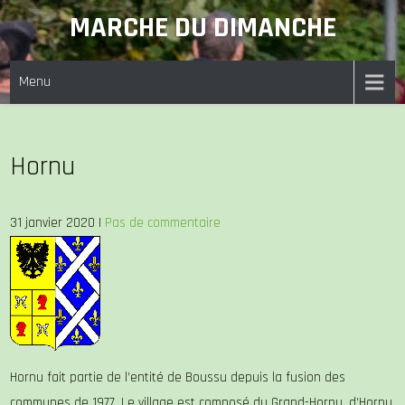
Skip
MARCHE DU DIMANCHE
to
content
Menu
Hornu
31 janvier 2020
|
Pas de commentaire
Hornu fait partie de l’entité de Boussu depuis la fusion des
communes de 1977. Le village est composé du Grand-Hornu, d’Hornu