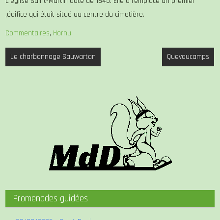
L’église Saint-Martin date de 1845. Elle a remplacé un premier
,édifice qui était situé au centre du cimetière.
Commentaires
,
Hornu
Navigation
Le charbonnage Sauwartan
Quevaucamps
de
l’article
Promenades guidées