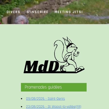
S
DIVERS
S’INSCRIRE
MEETING JITSI
Promenades guidées
09/08/2026 - Saint-Denis
23/08/2026 - St Waast-la-vallée(FR)