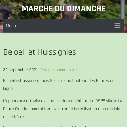
Skip
MARCHE DU DIMANCHE
to
content
Menu
Beloeil et Huissignies
30 septembre 2021
|
Pas de commentaire
Beloeil est associé depuis 8 siècles au Château des Princes de
Ligne.
ème
L’apparence actuelle des jardins date du début du 18
siècle. Le
Prince Claude-Lamoral II en avait confié la réalisation à un disciple
de Le Nôtre.