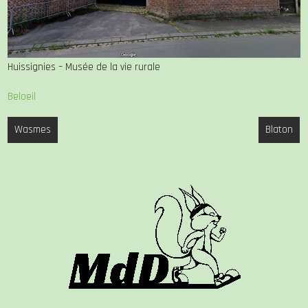
Huissignies – Musée de la vie rurale
Beloeil
Navigation
Wasmes
Blaton
de
l’article