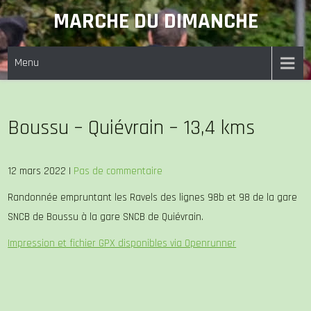
Skip
MARCHE DU DIMANCHE
to
content
Menu
Boussu – Quiévrain – 13,4 kms
12 mars 2022
|
Pas de commentaire
Randonnée empruntant les Ravels des lignes 98b et 98 de la gare
SNCB de Boussu à la gare SNCB de Quiévrain.
Impression et fichier GPX disponibles via Openrunner