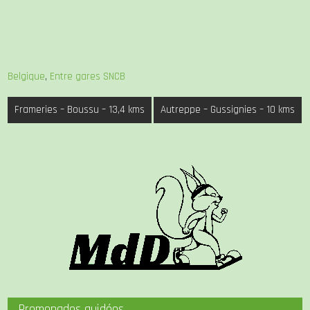
Belgique
,
Entre gares SNCB
Navigation
Frameries – Boussu – 13,4 kms
Autreppe – Gussignies – 10 kms
de
l’article
Promenades guidées