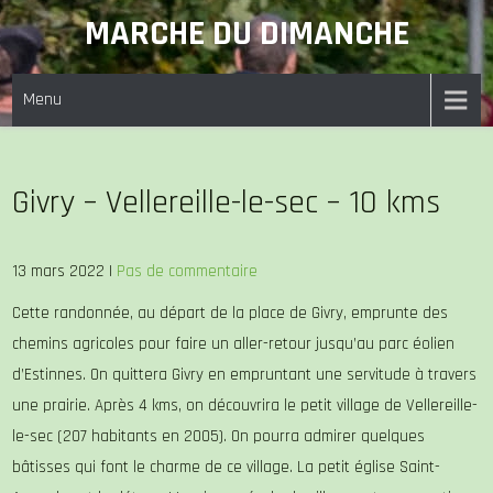
Skip
MARCHE DU DIMANCHE
to
content
Menu
Givry – Vellereille-le-sec – 10 kms
13 mars 2022
|
Pas de commentaire
Cette randonnée, au départ de la place de Givry, emprunte des
chemins agricoles pour faire un aller-retour jusqu’au parc éolien
d’Estinnes. On quittera Givry en empruntant une servitude à travers
une prairie. Après 4 kms, on découvrira le petit village de Vellereille-
le-sec (207 habitants en 2005). On pourra admirer quelques
bâtisses qui font le charme de ce village. La petit église Saint-