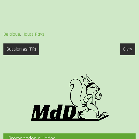
Belgique
,
Hauts-Pays
Navigation
Gussignies (FR)
Givry
de
l’article
Promenades guidées