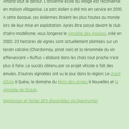
Amand vaut le détour. L’ancienne école du village est reconvertie
en maison villageoise. Le parc éolien a été mis en service en 2010.
A cette époque, ces éoliennes étaient les plus hautes au monde
lors de leur mise en exploitation. Après être passé devant le club
d’aéro-modélisme, vous longerez le
vignoble des Agaises
, créé en
2002. 23 hectares de vignes sont actuellement plantées sur un
terain calcaire (Chardonnay, pinot noir) et la rénommée du vin
effervescent « Ruffus » élaboré dans les chais tout proche n’est
plus à faire. Le succès obtenu par ce projet viticole a fait des
émules. D’autres vignobles ont vu le jour dans la région: Le
chant
d’Eole
à Quévy, le domaine du
Mont-des-anges
à Nouvelles et
le
vignoble de Sirault
.
Impression et fichier GPX disponibles via Openrunner