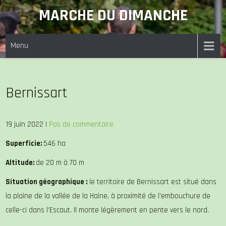
Skip
MARCHE DU DIMANCHE
to
content
Menu
Bernissart
19 juin 2022
|
Pas de commentaire
Superficie:
546 ha
Altitude:
de 20 m à 70 m
Situation géographique :
le territoire de Bernissart est situé dans
la plaine de la vallée de la Haine, à proximité de l’embouchure de
celle-ci dans l’Escaut. Il monte légèrement en pente vers le nord.