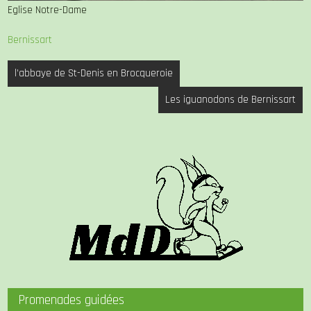
Eglise Notre-Dame
Bernissart
Navigation
l’abbaye de St-Denis en Brocqueroie
de
Les iguanodons de Bernissart
l’article
Promenades guidées