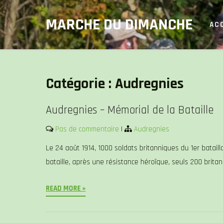
Skip
MARCHE DU DIMANCHE
to
AC
content
Catégorie :
Audregnies
Audregnies – Mémorial de la Bataille
Pas de commentaire
|
Audregnies
Le 24 août 1914, 1000 soldats britanniques du 1er bataill
bataille, après une résistance héroïque, seuls 200 brita
READ MORE »