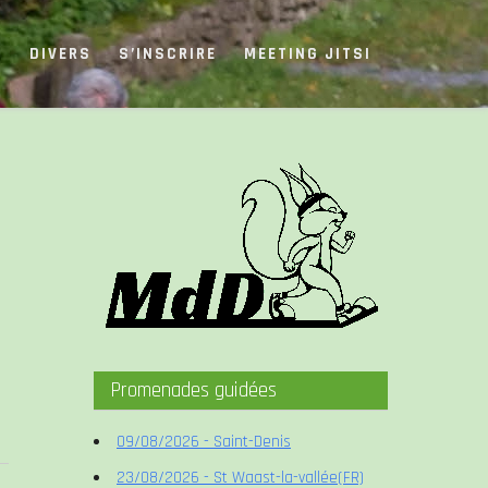
S
DIVERS
S’INSCRIRE
MEETING JITSI
Promenades guidées
09/08/2026 - Saint-Denis
23/08/2026 - St Waast-la-vallée(FR)