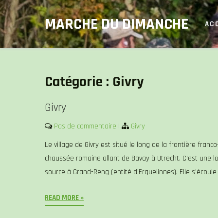
Skip
MARCHE DU DIMANCHE
to
AC
content
Catégorie :
Givry
Givry
Pas de commentaire
|
Givry
Le village de Givry est situé le long de la frontière franc
chaussée romaine allant de Bavay à Utrecht. C’est une loca
source à Grand-Reng (entité d’Erquelinnes). Elle s’écoule 
READ MORE »