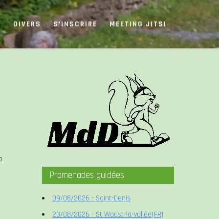
S
DIVERS
S’INSCRIRE
MEETING JITSI
a
Promenades guidées
09/08/2026 - Saint-Denis
23/08/2026 - St Waast-la-vallée(FR)