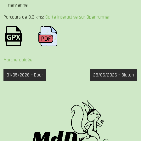
nervienne
Parcours de 9,3 kms:
Carte interactive sur Openrunner
Marche guidée
Navigation
31/05/2026 – Dour
28/06/2026 – Blaton
de
l’article