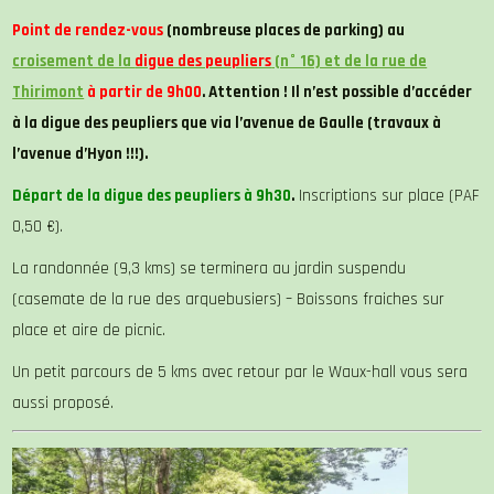
Point de rendez-vous
(nombreuse places de parking) au
croisement de la
digue des peupliers
(n° 16) et de la rue de
Thirimont
à partir de 9h00
. Attention ! Il n’est possible d’accéder
à la digue des peupliers que via l’avenue de Gaulle (travaux à
l’avenue d’Hyon !!!).
Départ de la digue des peupliers à 9h30
.
Inscriptions sur place (PAF
0,50 €).
La randonnée (9,3 kms) se terminera au jardin suspendu
(casemate de la rue des arquebusiers) – Boissons fraiches sur
place et aire de picnic.
Un petit parcours de 5 kms avec retour par le Waux-hall vous sera
aussi proposé.