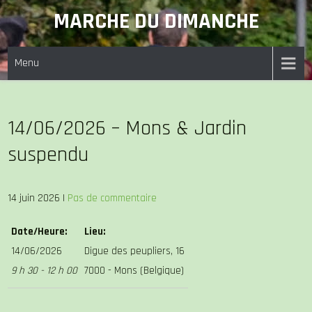
Skip
MARCHE DU DIMANCHE
to
content
Menu
14/06/2026 – Mons & Jardin
suspendu
14 juin 2026
|
Pas de commentaire
Date/Heure:
Lieu:
14/06/2026
Digue des peupliers, 16
9 h 30 - 12 h 00
7000 - Mons (Belgique)