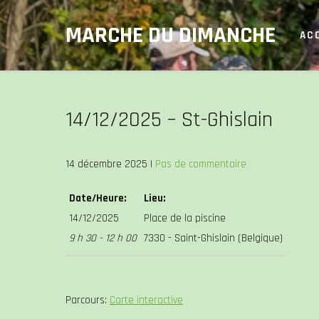
Skip
MARCHE DU DIMANCHE
to
AC
content
14/12/2025 – St-Ghislain
14 décembre 2025
|
Pas de commentaire
Date/Heure:
Lieu:
14/12/2025
Place de la piscine
9 h 30 - 12 h 00
7330 - Saint-Ghislain (Belgique)
Parcours:
Carte interactive