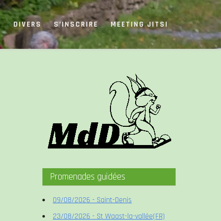
S
DIVERS
S’INSCRIRE
MEETING JITSI
Promenades guidées
09/08/2026 - Saint-Denis
23/08/2026 - St Waast-la-vallée(FR)