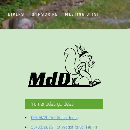
S
DIVERS
S’INSCRIRE
MEETING JITSI
Promenades guidées
09/08/2026 - Saint-Denis
23/08/2026 - St Waast-la-vallée(FR)