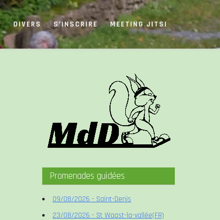
S
DIVERS
S’INSCRIRE
MEETING JITSI
Promenades guidées
09/08/2026 - Saint-Denis
23/08/2026 - St Waast-la-vallée(FR)