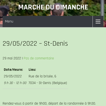
Skip
MARCHE DU DIMANCHE
to
content
Menu
29/05/2022 – St-Denis
29 mai 2022
|
Pas de commentaire
Date/Heure:
Lieu:
29/05/2022
Rue de la brisée, 6
9 h 30 - 12 h 00
7034 - St-Denis (Belgique)
Rendez-vous à partir de 9h00, départ de la randonnée à 9h30.