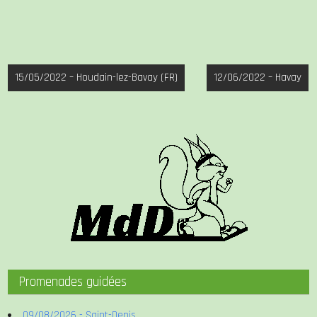
Navigation
15/05/2022 – Houdain-lez-Bavay (FR)
12/06/2022 – Havay
de
l’article
Promenades guidées
09/08/2026 - Saint-Denis