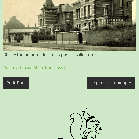
Ghlin – L’imprimerie de cartes postales illustrées
Commentaires
,
Ghlin
,
Non classé
Navigation
Petit-Dour
Le parc de Jemappes
de
l’article