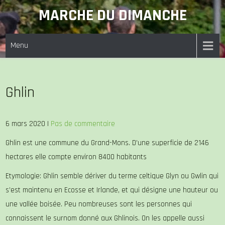
Skip
MARCHE DU DIMANCHE
to
content
Menu
Ghlin
6 mars 2020
|
Pas de commentaire
Ghlin est une commune du Grand-Mons. D’une superficie de 2146
hectares elle compte environ 8400 habitants
Etymologie: Ghlin semble dériver du terme celtique Glyn ou Gwlin qui
s’est maintenu en Ecosse et Irlande, et qui désigne une hauteur ou
une vallée boisée. Peu nombreuses sont les personnes qui
connaissent le surnom donné aux Ghlinois. On les appelle aussi