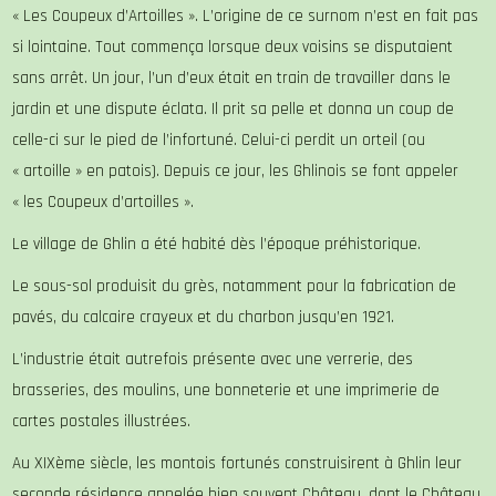
« Les Coupeux d’Artoilles ». L’origine de ce surnom n’est en fait pas
si lointaine. Tout commença lorsque deux voisins se disputaient
sans arrêt. Un jour, l’un d’eux était en train de travailler dans le
jardin et une dispute éclata. Il prit sa pelle et donna un coup de
celle-ci sur le pied de l’infortuné. Celui-ci perdit un orteil (ou
« artoille » en patois). Depuis ce jour, les Ghlinois se font appeler
« les Coupeux d’artoilles ».
Le village de Ghlin a été habité dès l’époque préhistorique.
Le sous-sol produisit du grès, notamment pour la fabrication de
pavés, du calcaire crayeux et du charbon jusqu’en 1921.
L’industrie était autrefois présente avec une verrerie, des
brasseries, des moulins, une bonneterie et une imprimerie de
cartes postales illustrées.
Au XIXème siècle, les montois fortunés construisirent à Ghlin leur
seconde résidence appelée bien souvent Château, dont le Château