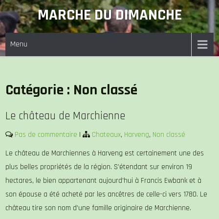
Skip
MARCHE DU DIMANCHE
to
content
Menu
Catégorie :
Non classé
Le château de Marchienne
Pas de commentaire
|
Chateaux
,
Harveng
,
Non classé
Le château de Marchiennes à Harveng est certainement une des
plus belles propriétés de la région. S’étendant sur environ 19
hectares, le bien appartenant aujourd’hui à Francis Ewbank et à
son épouse a été acheté par les ancêtres de celle-ci vers 1780. Le
château tire son nom d’une famille originaire de Marchienne.