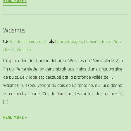
READ MORE »
Wasmes
Pas de commentaire
|
Charbonnages
,
Chemins de fer
,
Non
classé
,
Wasmes
L’exploitation du charbon débute à Wasmes au 13ème siècle. A la
fin du 17ème siècle, on dénombrait pas moins d’une cinquantaine
de puits. Le village est découpé par la profonde vallée de l’El
Wasmes, ruisseau venant du bois de Colfontaine, qui lui a donné
son aspect vallonné. C’est le domaine des ruelles, des rampes et
[…]
READ MORE »