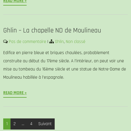
READ MORE »
Ghlin – La chapelle ND de Moulineau
Pas de commentaire
|
Ghlin
,
Non classé
Edifice en pierre bleue et briques chaulées, probablement
construite au début du 17ème siècle. A l’intérieur, on peut voir une
mise au tombeau du 16ème siècle et une statue de Notre-Dame de
Moulineau habillée à l’espagnole.
READ MORE »
Posts
1
2
…
4
Suivant
pagination