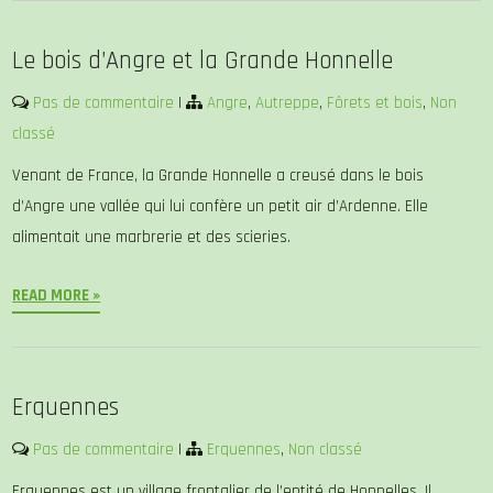
Le bois d’Angre et la Grande Honnelle
Pas de commentaire
|
Angre
,
Autreppe
,
Fôrets et bois
,
Non
classé
Venant de France, la Grande Honnelle a creusé dans le bois
d’Angre une vallée qui lui confère un petit air d’Ardenne. Elle
alimentait une marbrerie et des scieries.
READ MORE »
Erquennes
Pas de commentaire
|
Erquennes
,
Non classé
Erquennes est un village frontalier de l’entité de Honnelles. Il