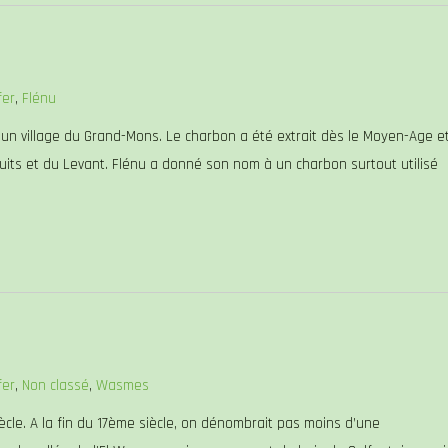
fer
,
Flénu
n village du Grand-Mons. Le charbon a été extrait dès le Moyen-Age e
uits et du Levant. Flénu a donné son nom à un charbon surtout utilisé
fer
,
Non classé
,
Wasmes
le. A la fin du 17ème siècle, on dénombrait pas moins d’une