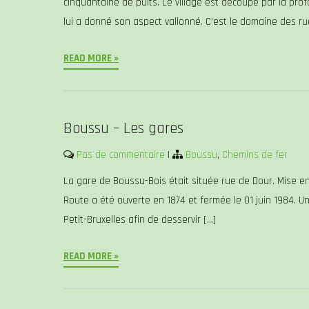
cinquantaine de puits. Le village est découpé par la pro
lui a donné son aspect vallonné. C’est le domaine des ru
READ MORE »
Boussu – Les gares
Pas de commentaire
|
Boussu
,
Chemins de fer
La gare de Boussu-Bois était située rue de Dour. Mise en
Route a été ouverte en 1874 et fermée le 01 juin 1984. 
Petit-Bruxelles afin de desservir […]
READ MORE »