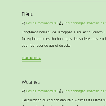
Flénu
Pas de commentaire
|
Charbonnages
,
Chemins de 
Longtemps hameau de Jemappes, Flénu est aujourd’hui u
fut exploité par les charbonnages des sociétés des Prod
pour fabriquer du gaz et du coke.
READ MORE »
Wasmes
Pas de commentaire
|
Charbonnages
,
Chemins de 
L’exploitation du charbon débute à Wasmes au 13ème sièc