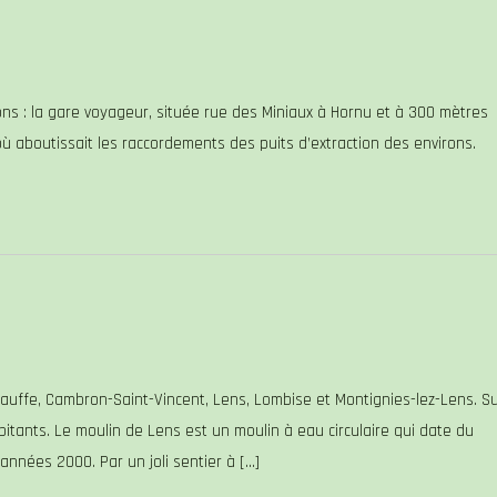
s
ons : la gare voyageur, située rue des Miniaux à Hornu et à 300 mètres
ù aboutissait les raccordements des puits d’extraction des environs.
uffe, Cambron-Saint-Vincent, Lens, Lombise et Montignies-lez-Lens. S
bitants. Le moulin de Lens est un moulin à eau circulaire qui date du
 années 2000. Par un joli sentier à […]