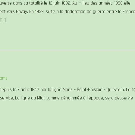
verte dans sa totalité le 12 juin 1882. Au milieu des années 1890 elle
t vers Bavay. En 1939, suite à la déclaration de guerre entre la Franc
 […]
rams
puis le 7 août 1842 par la ligne Mons – Saint-Ghislain – Quiévrain. Le 1
n service, La ligne du Midi, comme dénommée à l’époque, sera desservie