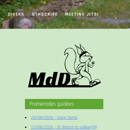
S
DIVERS
S’INSCRIRE
MEETING JITSI
Promenades guidées
09/08/2026 - Saint-Denis
23/08/2026 - St Waast-la-vallée(FR)