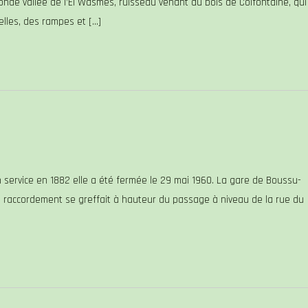
fonde vallée de l’El Wasmes, ruisseau venant du bois de Colfontaine, qui
elles, des rampes et […]
 service en 1882 elle a été fermée le 29 mai 1960. La gare de Boussu-
Un raccordement se greffait à hauteur du passage à niveau de la rue du