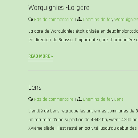
Warquignies -La gare
Pas de commentaire
|
Chemins de fer
,
Warquignie
La gare de Warquignies était divisée en deux implantati
en direction de Boussu, l’importante gare charbonnière o
READ MORE »
Lens
Pas de commentaire
|
Chemins de fer
,
Lens
L’entité de Lens regroupe les anciennes communes de Ba
un territoire d’une superficie de 4942 ha, vivent 4200 ha
XVIème siècle. Il est resté en activité jusqu’au début des