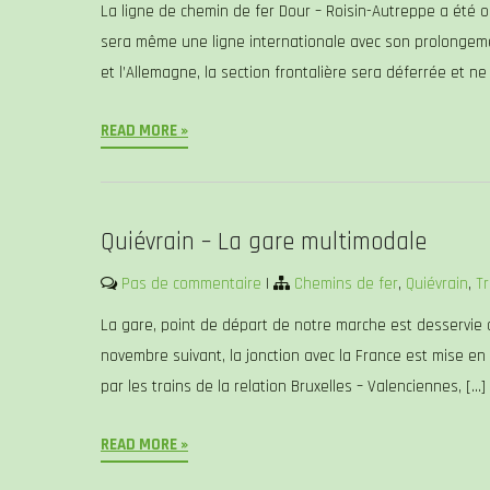
La ligne de chemin de fer Dour – Roisin-Autreppe a été ou
sera même une ligne internationale avec son prolongemen
et l’Allemagne, la section frontalière sera déferrée et ne
READ MORE »
Quiévrain – La gare multimodale
Pas de commentaire
|
Chemins de fer
,
Quiévrain
,
T
La gare, point de départ de notre marche est desservie de
novembre suivant, la jonction avec la France est mise e
par les trains de la relation Bruxelles – Valenciennes, […]
READ MORE »