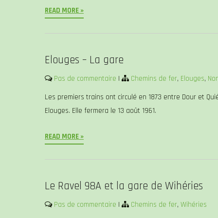
READ MORE »
Elouges – La gare
Pas de commentaire
|
Chemins de fer
,
Elouges
,
Non
Les premiers trains ont circulé en 1873 entre Dour et Qui
Elouges. Elle fermera le 13 août 1961.
READ MORE »
Le Ravel 98A et la gare de Wihéries
Pas de commentaire
|
Chemins de fer
,
Wihéries