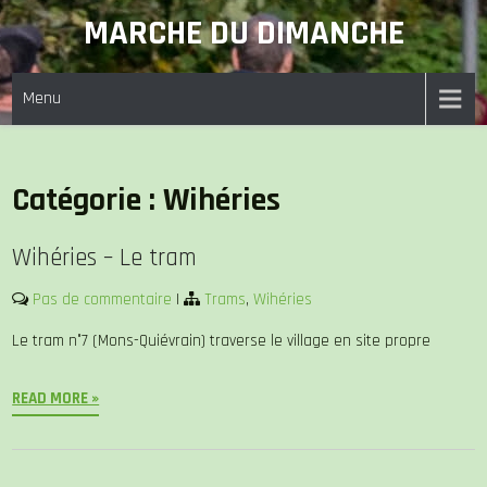
Skip
MARCHE DU DIMANCHE
to
content
Menu
Catégorie :
Wihéries
Wihéries – Le tram
Pas de commentaire
|
Trams
,
Wihéries
Le tram n°7 (Mons-Quiévrain) traverse le village en site propre
READ MORE »