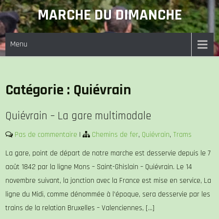
Skip
MARCHE DU DIMANCHE
to
content
Menu
Catégorie :
Quiévrain
Quiévrain – La gare multimodale
Pas de commentaire
|
Chemins de fer
,
Quiévrain
,
Trams
La gare, point de départ de notre marche est desservie depuis le 7
août 1842 par la ligne Mons – Saint-Ghislain – Quiévrain. Le 14
novembre suivant, la jonction avec la France est mise en service, La
ligne du Midi, comme dénommée à l’époque, sera desservie par les
trains de la relation Bruxelles – Valenciennes, […]