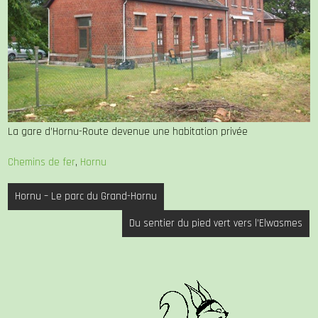
La gare d’Hornu-Route devenue une habitation privée
Chemins de fer
,
Hornu
Navigation
Hornu – Le parc du Grand-Hornu
de
Du sentier du pied vert vers l’Elwasmes
l’article