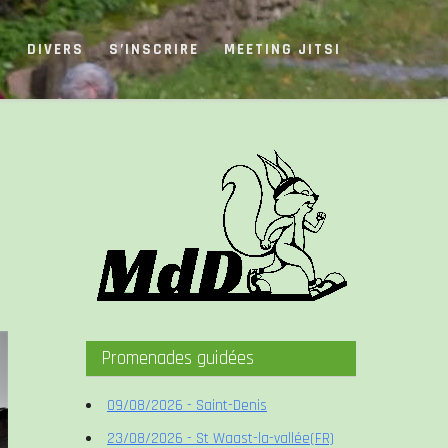
S
DIVERS
S’INSCRIRE
MEETING JITSI
Promenades guidées
09/08/2026 - Saint-Denis
23/08/2026 - St Waast-la-vallée(FR)