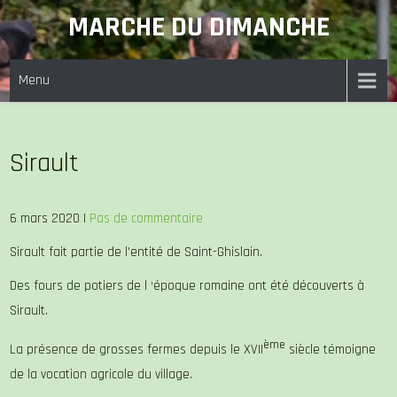
Skip
MARCHE DU DIMANCHE
to
content
Menu
Sirault
6 mars 2020
|
Pas de commentaire
Sirault fait partie de l’entité de Saint-Ghislain.
Des fours de potiers de l ‘époque romaine ont été découverts à
Sirault.
ème
La présence de grosses fermes depuis le XVII
siècle témoigne
de la vocation agricole du village.