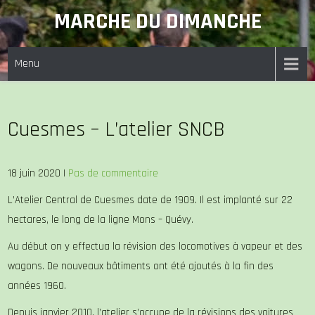
Skip
MARCHE DU DIMANCHE
to
content
Menu
Cuesmes – L’atelier SNCB
18 juin 2020
|
Pas de commentaire
L’Atelier Central de Cuesmes date de 1909. Il est implanté sur 22
hectares, le long de la ligne Mons – Quévy.
Au début on y effectua la révision des locomotives à vapeur et des
wagons. De nouveaux bâtiments ont été ajoutés à la fin des
années 1960.
Depuis janvier 2010, l’atelier s’occupe de la révisions des voitures