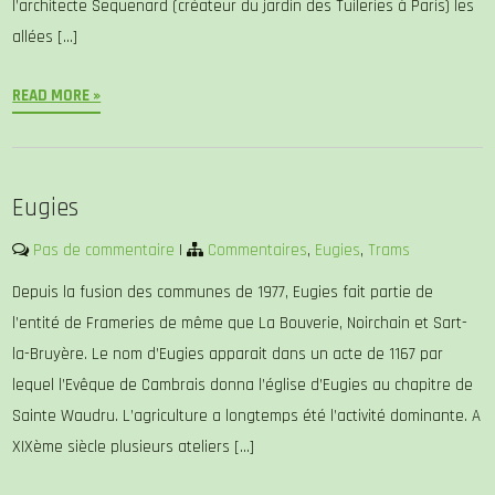
l’architecte Sequenard (créateur du jardin des Tuileries à Paris) les
allées […]
READ MORE »
Eugies
Pas de commentaire
|
Commentaires
,
Eugies
,
Trams
Depuis la fusion des communes de 1977, Eugies fait partie de
l’entité de Frameries de même que La Bouverie, Noirchain et Sart-
la-Bruyère. Le nom d’Eugies apparait dans un acte de 1167 par
lequel l’Evêque de Cambrais donna l’église d’Eugies au chapitre de
Sainte Waudru. L’agriculture a longtemps été l’activité dominante. A
XIXème siècle plusieurs ateliers […]