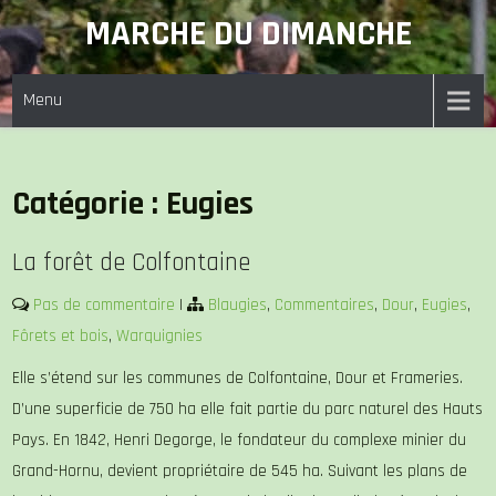
Skip
MARCHE DU DIMANCHE
to
content
Menu
Catégorie :
Eugies
La forêt de Colfontaine
Pas de commentaire
|
Blaugies
,
Commentaires
,
Dour
,
Eugies
,
Fôrets et bois
,
Warquignies
Elle s’étend sur les communes de Colfontaine, Dour et Frameries.
D’une superficie de 750 ha elle fait partie du parc naturel des Hauts
Pays. En 1842, Henri Degorge, le fondateur du complexe minier du
Grand-Hornu, devient propriétaire de 545 ha. Suivant les plans de