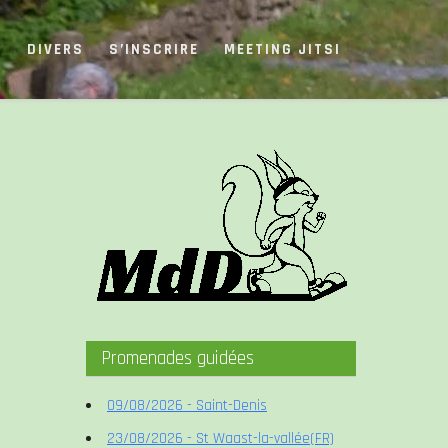
S
DIVERS
S’INSCRIRE
MEETING JITSI
Promenades guidées
09/08/2026 - Saint-Denis
23/08/2026 - St Waast-la-vallée(FR)