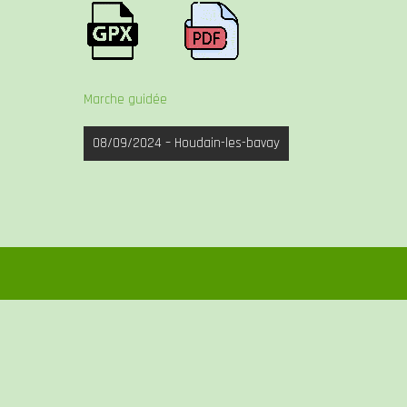
Marche guidée
Navigation
08/09/2024 – Houdain-les-bavay
de
l’article