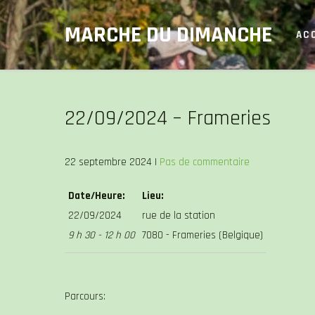
Skip
MARCHE DU DIMANCHE
to
AC
content
22/09/2024 – Frameries
22 septembre 2024
|
Pas de commentaire
Date/Heure:
Lieu:
22/09/2024
rue de la station
9 h 30 - 12 h 00
7080 - Frameries (Belgique)
Parcours: