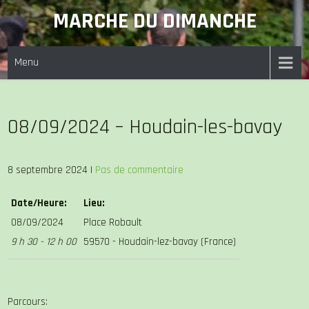
Skip
MARCHE DU DIMANCHE
to
content
Menu
08/09/2024 – Houdain-les-bavay
8 septembre 2024
|
Pas de commentaire
Date/Heure:
Lieu:
08/09/2024
Place Robault
9 h 30 - 12 h 00
59570 - Houdain-lez-bavay (France)
Parcours: