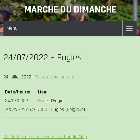
Skip
MARCHE DU DIMANCHE
to
content
Menu
24/07/2022 – Eugies
24 juillet 2022
|
Pas de commentaire
Date/Heure:
Lieu:
24/07/2022
Place d'Eugies
9 h 30 - 12 h 00
7080 - Eugies (Belgique)
Voir le lieu de rendez-vous sur Google Map