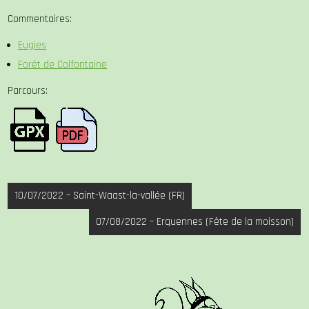
Commentaires:
Eugies
Forêt de Colfontaine
Parcours:
Navigation
10/07/2022 – Saint-Waast-la-vallée (FR)
de
07/08/2022 – Erquennes (Fête de la moisson)
l’article