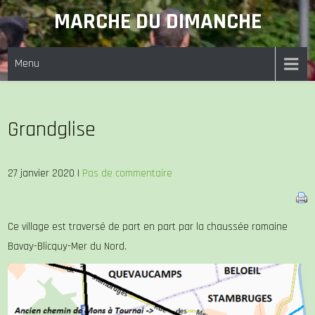
Skip
MARCHE DU DIMANCHE
to
content
Menu
Grandglise
27 janvier 2020
|
Pas de commentaire
Ce village est traversé de part en part par la chaussée romaine
Bavay-Blicquy-Mer du Nord.