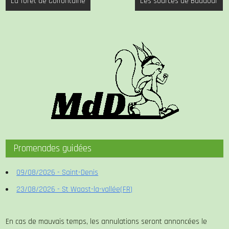
La forêt de Colfontaine
Les sources de Baudour
de
l’article
Promenades guidées
09/08/2026 - Saint-Denis
23/08/2026 - St Waast-la-vallée(FR)
En cas de mauvais temps, les annulations seront annoncées le