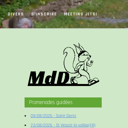
S
DIVERS
S’INSCRIRE
MEETING JITSI
Promenades guidées
09/08/2026 - Saint-Denis
23/08/2026 - St Waast-la-vallée(FR)