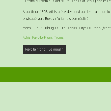
Le tram au terminus entre Erquennes et Athis (documen
A partir de 1896, Athis a été desservi par les trams de l
envisagé vers Bavay n’a jamais été réalisé.
Mons – Dour – Blaugies- Erquennes- Fayt Le Franc. (front
Athis
,
Fayt-le-Franc
,
Trams
Navigation
Fayt-le-franc – Le moulin
de
l’article