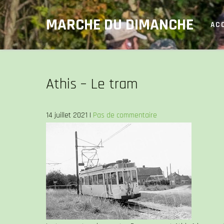
Skip
MARCHE DU DIMANCHE
to
AC
content
Athis – Le tram
14 juillet 2021
|
Pas de commentaire