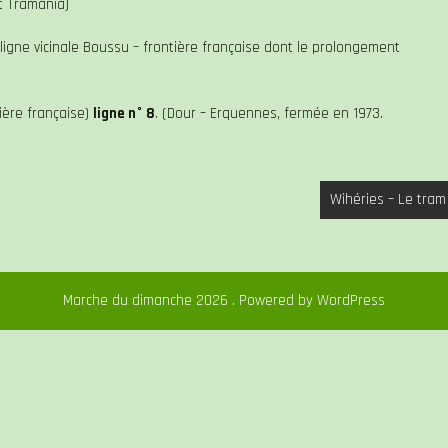
t Tramania)
a ligne vicinale Boussu – frontière française dont le prolongement
ière française)
ligne n° 8
. (Dour – Erquennes, fermée en 1973.
Wihéries – Le tram
Marche du dimanche 2026 . Powered by WordPress