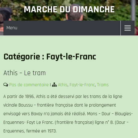
Skip
MARCHE DU DIMANCHE
to
content
Menu
Catégorie :
Fayt-le-Franc
Athis – Le tram
Pas de commentaire
|
Athis
,
Fayt-le-Franc
,
Trams
A partir de 1896, Athis a été desservi par les trams de la ligne
vicinale Boussu – frontière française dont le prolongement
envisagé vers Bavay n’a jamais été réalisé. Mons – Dour – Blaugies-
Erquennes- Fayt Le Franc. (frontière française) ligne n° 8. (Dour –
Erquennes, fermée en 1973.