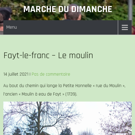
Skip
MARCHE DU DIMANCHE
to
content
Menu
Fayt-le-franc – Le moulin
14 juillet 2021
|
Pas de commentaire
Au bout du chemin qui longe la Petite Honnelle « rue du Moulin »,
l’ancien « Moulin à eau de Fayt » (1739).