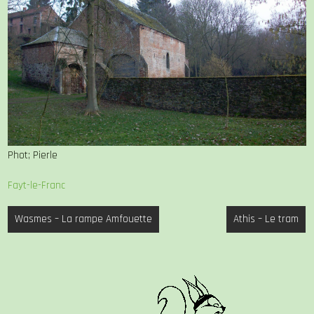
Phot; Pierle
Fayt-le-Franc
Navigation
Wasmes – La rampe Amfouette
Athis – Le tram
de
l’article